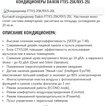
КОНДИЦИОНЕРЫ DAIKIN FTXS-25K/RXS-25L
Бытовой кондиционер Daikin FTXS-25K/RXS-25L. Настенная моно-
сплит система инверторная, расчитана на площадь охлаждения до
20 кв.м.
ОПИСАНИЕ КОНДИЦИОНЕРА:
Высокая сезонная энергоэффективность (SEER до 7.90).
Современный дизайн лицевой панели и пульта управления.
Блок CTXS15K повышает эффективность использования
мультисистем в малых помещениях.
Снижение уровня шума внутреннего блока до 19 дБА, а наружного
блока – до 43 дБА (Quiet and Silent Operation).
Пониженное энергопотребление в режиме ожидания.
Датчик наличия движения “Умный глаз” (Intelligent EyeTM)
обеспечивает больший комфорт и экономит до 80% электроэнергии.
Многоступенчатая очистка воздуха с фотокаталитической
функцией и сроком службы фильтров до 3 лет.
Режим экономичной работы (ECONO mode).
Режим комфортного воздухораспределения (Comfort).
Режим повышенной производительности (Powerful).
Пульт управления с недельным таймером.