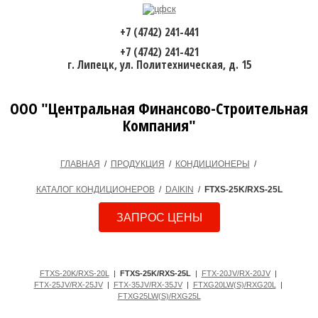
+7 (4742) 241-441
+7 (4742) 241-421
г. Липецк, ул. Политехническая, д. 15
ООО "Центральная Финансово-Строительная
Компания"
ГЛАВНАЯ
/
ПРОДУКЦИЯ
/
КОНДИЦИОНЕРЫ
/
КАТАЛОГ КОНДИЦИОНЕРОВ
/
DAIKIN
/
FTXS-25K/RXS-25L
ЗАПРОС ЦЕНЫ
FTXS-20K/RXS-20L
|
FTXS-25K/RXS-25L
|
FTX-20JV/RX-20JV
|
FTX-25JV/RX-25JV
|
FTX-35JV/RX-35JV
|
FTXG20LW(S)/RXG20L
|
FTXG25LW(S)/RXG25L