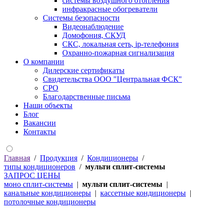
системы воздушного отопления
инфракрасные обогреватели
Системы безопасности
Видеонаблюдение
Домофония, СКУД
СКС, локальная сеть, ip-телефония
Охранно-пожарная сигнализация
О компании
Дилерские сертификаты
Cвидетельства ООО "Центральная ФСК"
CРО
Благодарственные письма
Наши объекты
Блог
Вакансии
Контакты
Главная
/
Продукция
/
Кондиционеры
/
типы кондиционеров
/
мульти сплит-системы
ЗАПРОС ЦЕНЫ
моно сплит-системы
|
мульти сплит-системы
|
канальные кондиционеры
|
кассетные кондиционеры
|
потолочные кондиционеры