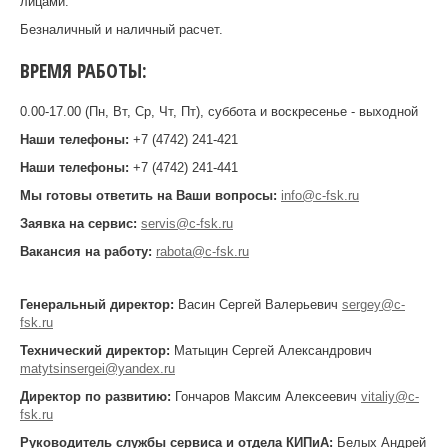
лицами.
Безналичный и наличный расчет.
ВРЕМЯ РАБОТЫ:
0.00-17.00 (Пн, Вт, Ср, Чт, Пт), суббота и воскресенье - выходной
Наши телефоны:
+7 (4742) 241-421
Наши телефоны:
+7 (4742) 241-441
Мы готовы ответить на Ваши вопросы:
info@c-fsk.ru
Заявка на сервис:
servis@c-fsk.ru
Вакансия на работу:
rabota@c-fsk.ru
Генеральный директор:
Васин Сергей Валерьевич
sergey@c-
fsk.ru
Технический директор:
Матыцин Сергей Александрович
matytsinsergei@yandex.ru
Директор по развитию:
Гончаров Максим Алексеевич
vitaliy@c-
fsk.ru
Руководитель службы сервиса и отдела КИПиА:
Белых Андрей