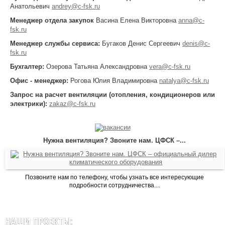
Анатольевич
andrey@c-fsk.ru
Менеджер отдела закупок
Васина Елена Викторовна
anna@c-
fsk.ru
Менеджер службы сервиса:
Бугаков Денис Сергеевич
denis@c-
fsk.ru
Бухгалтер:
Озерова Татьяна Александровна
vera@c-fsk.ru
Офис - менеджер:
Рогова Юлия Владимировна
natalya@c-fsk.ru
Запрос на расчет вентиляции (отопления, кондиционеров или
электрики):
zakaz@c-fsk.ru
Нужна вентиляция? Звоните нам. ЦФСК –...
Позвоните нам по телефону, чтобы узнать все интересующие
подробности сотрудничества....
НАШИ ПРОЕКТЫ: