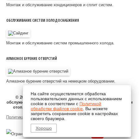
Монтаж и обслуживание кондиционеров и сплит систем.
ОБСЛУЖИВАНИЕ СИСТЕМ ХОЛОДОСНАБЖЕНИЯ
Монтаж и обслуживание систем промышленного холода.
АЛМАЗНОЕ БУРЕНИЕ ОТВЕРСТИЙ
Алмазное бурение отверстий на немецком оборудовании.
На сайте осуществляется обработка
© 2010-2025 ООО "ЦФСК" Липецк - продажа, монтаж и
пользовательских данных с использованием
обслуживание вентиляции, кондиционеров в Липецке, систем
cookie в соответствии с
Политикой
отопления, бензо и дизель генераторов. Товарный знак
обработки файлов cookie
. Вы можете
зарегистрирован. Все права защищены.
запретить сохранение cookie в настройках
Политика конфиденциальности
своего браузера.
Хорошо
карта